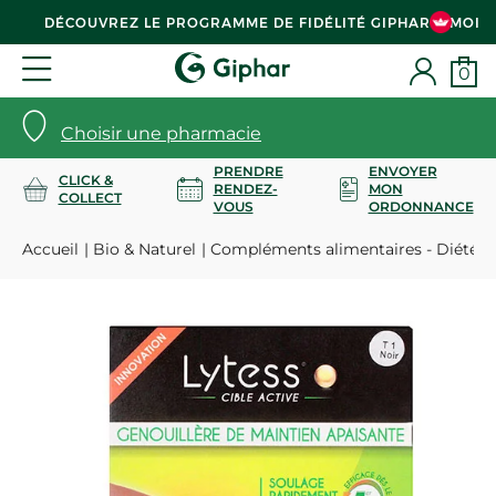
DÉCOUVREZ LE PROGRAMME DE FIDÉLITÉ GIPHAR & MOI
0
Choisir une pharmacie
PRENDRE
ENVOYER
CLICK &
RENDEZ-
MON
COLLECT
VOUS
ORDONNANCE
Accueil
Bio & Naturel
Compléments alimentaires - Diététi