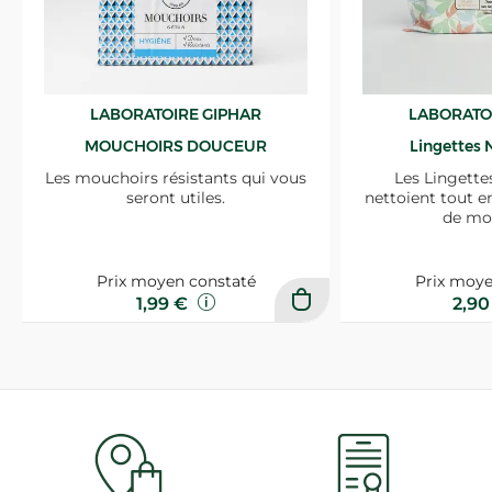
LABORATOIRE GIPHAR
LABORATO
MOUCHOIRS DOUCEUR
Lingettes 
Les mouchoirs résistants qui vous
Les Lingette
seront utiles.
nettoient tout e
de mo
Prix moyen constaté
Prix moye
1,99 €
2,9