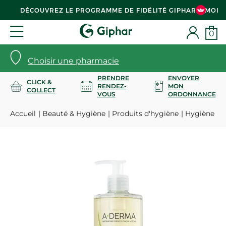
DÉCOUVREZ LE PROGRAMME DE FIDÉLITÉ GIPHAR & MOI
0
Choisir une pharmacie
PRENDRE
ENVOYER
CLICK &
RENDEZ-
MON
COLLECT
VOUS
ORDONNANCE
Accueil
Beauté & Hygiène
Produits d'hygiène
Hygiène co