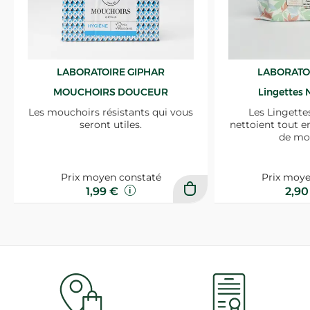
LABORATOIRE GIPHAR
LABORATO
MOUCHOIRS DOUCEUR
Lingettes 
Les mouchoirs résistants qui vous
Les Lingette
seront utiles.
nettoient tout e
de mo
Prix moyen constaté
Prix moye
1,99 €
2,9