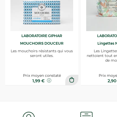
LABORATOIRE GIPHAR
LABORATO
MOUCHOIRS DOUCEUR
Lingettes 
Les mouchoirs résistants qui vous
Les Lingette
seront utiles.
nettoient tout e
de mo
Prix moyen constaté
Prix moye
1,99 €
2,9