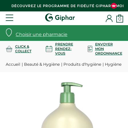
DÉCOUVREZ LE PROGRAMME DE FIDÉLITÉ GIPHAR & MOI
0
Choisir une pharmacie
PRENDRE
ENVOYER
CLICK &
RENDEZ-
MON
COLLECT
VOUS
ORDONNANCE
Accueil
Beauté & Hygiène
Produits d'hygiène
Hygiène co