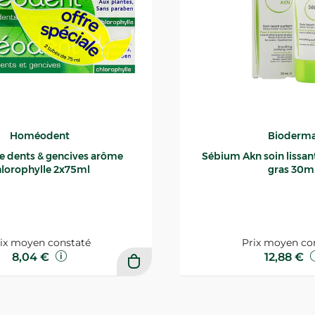
Homéodent
Bioderm
ce dents & gencives arôme
Sébium Akn soin lissant p
lorophylle 2x75ml
gras 30m
ix moyen constaté
Prix moyen co
8,04 €
12,88 €