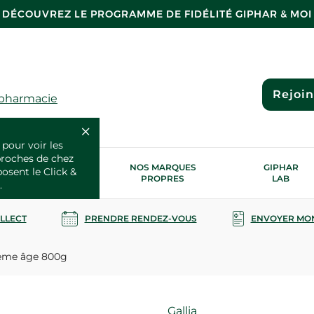
DÉCOUVREZ LE PROGRAMME DE FIDÉLITÉ GIPHAR & MOI
Rejoi
 pharmacie
 pour voir les
proches de chez
OS SERVICES
NOS MARQUES
GIPHAR
posent le Click &
SANTÉ
PROPRES
LAB
.
OLLECT
PRENDRE RENDEZ-VOUS
ENVOYER MO
ème âge 800g
Marque
Gallia