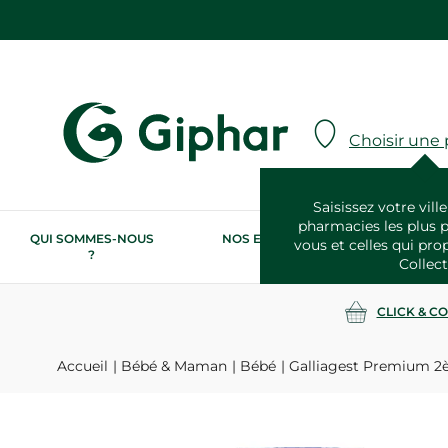
Choisir une
Saisissez votre ville
pharmacies les plus 
QUI SOMMES-NOUS
NOS ENGAGEMENTS
N
vous et celles qui pro
?
RSE
Collect
CLICK & C
Accueil
Bébé & Maman
Bébé
Galliagest Premium 2