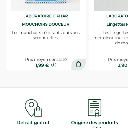
LABORATOIRE GIPHAR
LABORATO
MOUCHOIRS DOUCEUR
Lingettes 
Les mouchoirs résistants qui vous
Les Lingette
seront utiles.
nettoient tout e
de mo
Prix moyen constaté
Prix moye
1,99 €
2,9
Retrait gratuit
Origine des produits