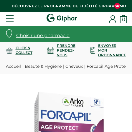
DÉCOUVREZ LE PROGRAMME DE FIDÉLITÉ GIPHAR & MOI
0
Choisir une pharmacie
PRENDRE
ENVOYER
CLICK &
RENDEZ-
MON
COLLECT
VOUS
ORDONNANCE
Accueil
Beauté & Hygiène
Cheveux
Forcapil Age Protect 