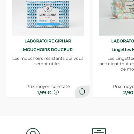
LABORATOIRE GIPHAR
LABORATO
MOUCHOIRS DOUCEUR
Lingettes 
Les mouchoirs résistants qui vous
Les Lingette
seront utiles.
nettoient tout e
de mo
Prix moyen constaté
Prix moye
1,99 €
2,9