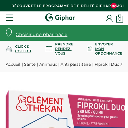
DÉCOUVREZ LE PROGRAMME DE FIDÉLITÉ GIPHAR & MOI
0
Choisir une pharmacie
PRENDRE
ENVOYER
CLICK &
RENDEZ-
MON
COLLECT
VOUS
ORDONNANCE
Accueil
Santé
Animaux
Anti parasitaire
FIprokil Duo Ant