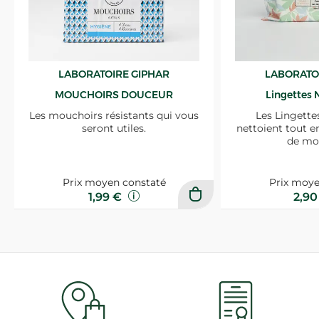
LABORATOIRE GIPHAR
LABORATO
MOUCHOIRS DOUCEUR
Lingettes 
Les mouchoirs résistants qui vous
Les Lingette
seront utiles.
nettoient tout e
de mo
Prix moyen constaté
Prix moye
1,99 €
2,9