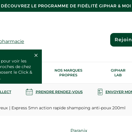
DÉCOUVREZ LE PROGRAMME DE FIDÉLITÉ GIPHAR & MOI
Rejoi
 pharmacie
 pour voir les
proches de chez
OS SERVICES
NOS MARQUES
GIPHAR
posent le Click &
SANTÉ
PROPRES
LAB
.
OLLECT
PRENDRE RENDEZ-VOUS
ENVOYER MO
veux
Express 5mn action rapide shampoing anti-poux 200ml
Marque
Paranix