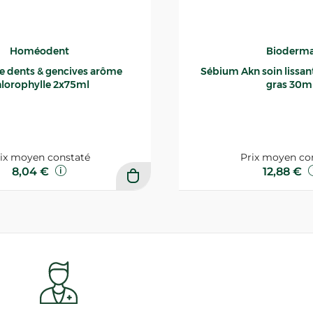
Homéodent
Bioderm
ce dents & gencives arôme
Sébium Akn soin lissant p
lorophylle 2x75ml
gras 30m
ix moyen constaté
Prix moyen co
8,04 €
12,88 €