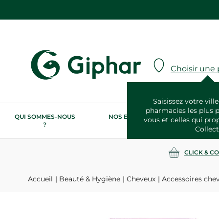
Choisir une
Saisissez votre ville
pharmacies les plus 
QUI SOMMES-NOUS
NOS ENGAGEMENTS
N
vous et celles qui pro
?
RSE
Collect
CLICK & C
Accueil
Beauté & Hygiène
Cheveux
Accessoires che