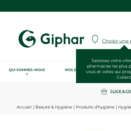
Choisir une
Saisissez votre ville
pharmacies les plus 
QUI SOMMES-NOUS
NOS ENGAGEMENTS
N
vous et celles qui pro
?
RSE
Collect
CLICK & C
Accueil
Beauté & Hygiène
Produits d'hygiène
Hygiè