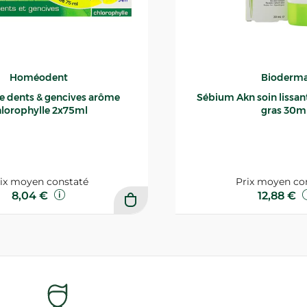
Homéodent
Bioderm
ce dents & gencives arôme
Sébium Akn soin lissant p
lorophylle 2x75ml
gras 30m
ix moyen constaté
Prix moyen co
8,04 €
12,88 €