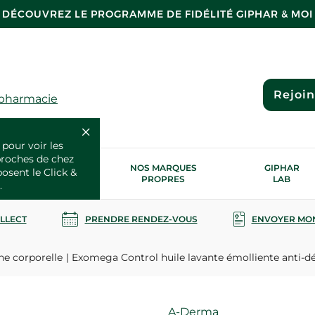
DÉCOUVREZ LE PROGRAMME DE FIDÉLITÉ GIPHAR & MOI
Rejoi
 pharmacie
 pour voir les
proches de chez
OS SERVICES
NOS MARQUES
GIPHAR
posent le Click &
SANTÉ
PROPRES
LAB
.
OLLECT
PRENDRE RENDEZ-VOUS
ENVOYER MO
ne corporelle
Exomega Control huile lavante émolliente anti-d
Marque
A-Derma