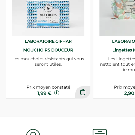
LABORATOIRE GIPHAR
LABORATO
MOUCHOIRS DOUCEUR
Lingettes 
Les mouchoirs résistants qui vous
Les Lingette
seront utiles.
nettoient tout e
de mo
Prix moyen constaté
Prix moye
1,99 €
2,9