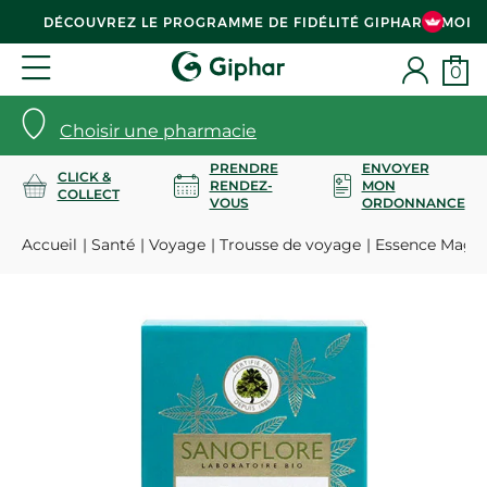
DÉCOUVREZ LE PROGRAMME DE FIDÉLITÉ GIPHAR & MOI
0
Choisir une pharmacie
PRENDRE
ENVOYER
CLICK &
RENDEZ-
MON
COLLECT
VOUS
ORDONNANCE
Accueil
Santé
Voyage
Trousse de voyage
Essence Magnif