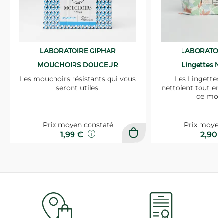
LABORATOIRE GIPHAR
LABORATO
MOUCHOIRS DOUCEUR
Lingettes 
Les mouchoirs résistants qui vous
Les Lingette
seront utiles.
nettoient tout e
de mo
Prix moyen constaté
Prix moye
1,99 €
2,9