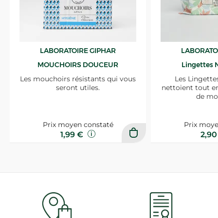
LABORATOIRE GIPHAR
LABORATO
MOUCHOIRS DOUCEUR
Lingettes 
Les mouchoirs résistants qui vous
Les Lingette
seront utiles.
nettoient tout e
de mo
Prix moyen constaté
Prix moye
1,99 €
2,9