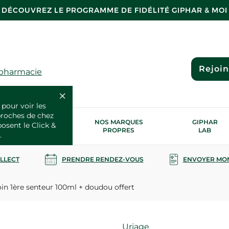
DÉCOUVREZ LE PROGRAMME DE FIDÉLITÉ GIPHAR & MOI
Rejoi
 pharmacie
 pour voir les
proches de chez
OS SERVICES
NOS MARQUES
GIPHAR
posent le Click &
SANTÉ
PROPRES
LAB
.
OLLECT
PRENDRE RENDEZ-VOUS
ENVOYER MO
in 1ère senteur 100ml + doudou offert
Marque
Uriage