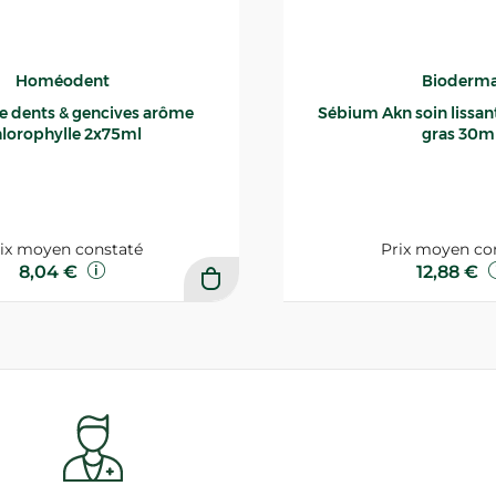
Homéodent
Bioderm
ce dents & gencives arôme
Sébium Akn soin lissant p
lorophylle 2x75ml
gras 30m
ix moyen constaté
Prix moyen co
8,04 €
12,88 €