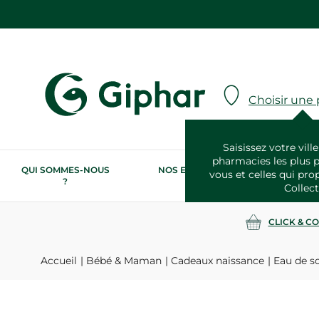
Choisir une
Saisissez votre ville
pharmacies les plus 
QUI SOMMES-NOUS
NOS ENGAGEMENTS
N
vous et celles qui pro
?
RSE
Collect
CLICK & C
Accueil
Bébé & Maman
Cadeaux naissance
Eau de so