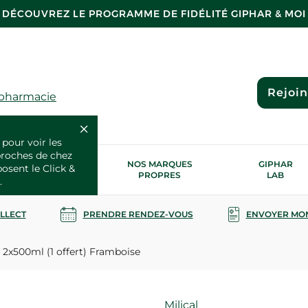
DÉCOUVREZ LE PROGRAMME DE FIDÉLITÉ GIPHAR & MOI
Rejoi
 pharmacie
 pour voir les
proches de chez
OS SERVICES
NOS MARQUES
GIPHAR
posent le Click &
SANTÉ
PROPRES
LAB
.
OLLECT
PRENDRE RENDEZ-VOUS
ENVOYER MO
2x500ml (1 offert) Framboise
Marque
Milical