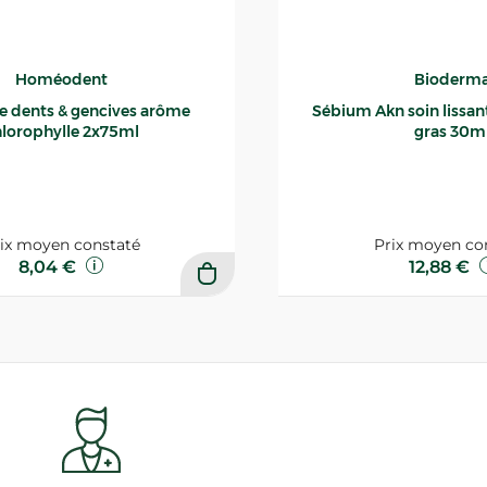
Homéodent
Bioderm
ce dents & gencives arôme
Sébium Akn soin lissant p
lorophylle 2x75ml
gras 30m
ix moyen constaté
Prix moyen co
8,04 €
12,88 €