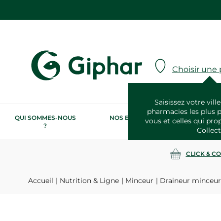
Choisir une
Saisissez votre ville
pharmacies les plus 
QUI SOMMES-NOUS
NOS ENGAGEMENTS
N
vous et celles qui pro
?
RSE
Collect
CLICK & C
Accueil
Nutrition & Ligne
Minceur
Draineur minceur 