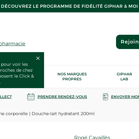
DÉCOUVREZ LE PROGRAMME DE FIDÉLITÉ GIPHAR & MOI
Rejoi
 pharmacie
 pour voir les
proches de chez
OS SERVICES
NOS MARQUES
GIPHAR
posent le Click &
SANTÉ
PROPRES
LAB
.
OLLECT
PRENDRE RENDEZ-VOUS
ENVOYER MO
ne corporelle
Douche-lait hydratant 200ml
Marque
Rogé Cavaillès