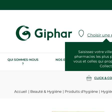
Choisir une
Saisissez votre ville
pharmacies les plus 
QUI SOMMES-NOUS
NOS ENGAGEMENTS
N
vous et celles qui pro
?
RSE
Collect
CLICK & C
Accueil
Beauté & Hygiène
Produits d'hygiène
Hygiè