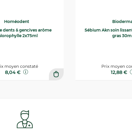
Homéodent
Bioderm
ce dents & gencives arôme
Sébium Akn soin lissant p
lorophylle 2x75ml
gras 30m
ix moyen constaté
Prix moyen co
8,04 €
12,88 €