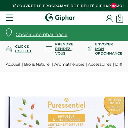
DÉCOUVREZ LE PROGRAMME DE FIDÉLITÉ GIPHAR & MOI
0
Choisir une pharmacie
PRENDRE
ENVOYER
CLICK &
RENDEZ-
MON
COLLECT
VOUS
ORDONNANCE
Accueil
Bio & Naturel
Aromathérapie
Accessoires
Diffus