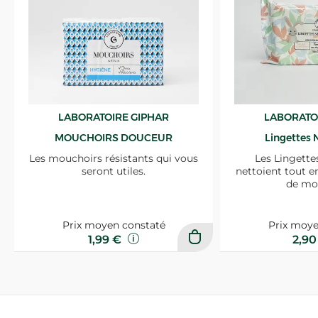
LABORATOIRE GIPHAR
LABORATO
MOUCHOIRS DOUCEUR
Lingettes 
Les mouchoirs résistants qui vous
Les Lingette
seront utiles.
nettoient tout e
de mo
Prix moyen constaté
Prix moye
1,99 €
2,9