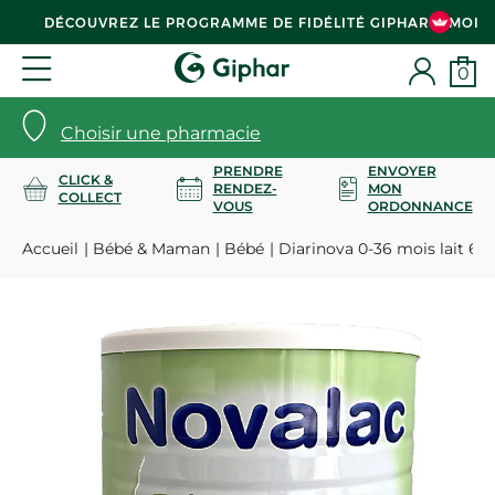
DÉCOUVREZ LE PROGRAMME DE FIDÉLITÉ GIPHAR & MOI
0
Choisir une pharmacie
PRENDRE
ENVOYER
CLICK &
RENDEZ-
MON
COLLECT
VOUS
ORDONNANCE
Accueil
Bébé & Maman
Bébé
Diarinova 0-36 mois lait 60