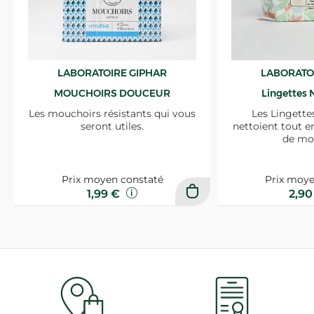
LABORATOIRE GIPHAR
LABORATO
MOUCHOIRS DOUCEUR
Lingettes 
Les mouchoirs résistants qui vous
Les Lingette
seront utiles.
nettoient tout e
de mo
Prix moyen constaté
Prix moye
1,99 €
2,9