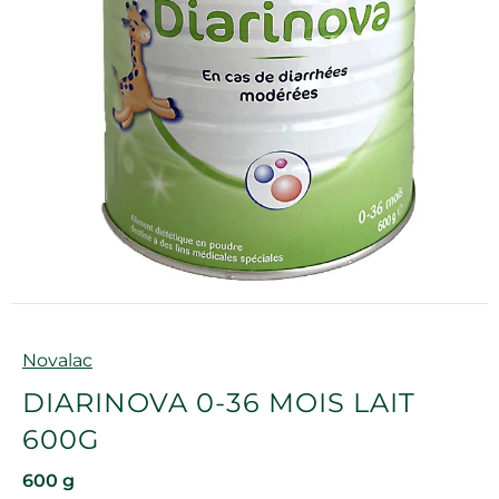
Marque
Novalac
DIARINOVA 0-36 MOIS LAIT
600G
600 g