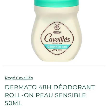
Marque
Rogé Cavaillès
DERMATO 48H DÉODORANT
ROLL-ON PEAU SENSIBLE
50ML