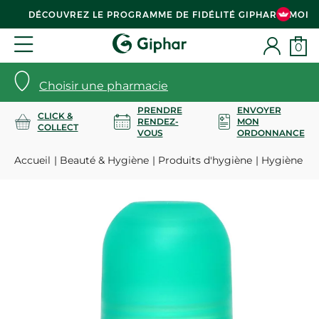
DÉCOUVREZ LE PROGRAMME DE FIDÉLITÉ GIPHAR & MOI
0
Choisir une pharmacie
PRENDRE
ENVOYER
CLICK &
RENDEZ-
MON
COLLECT
VOUS
ORDONNANCE
Accueil
Beauté & Hygiène
Produits d'hygiène
Hygiène co