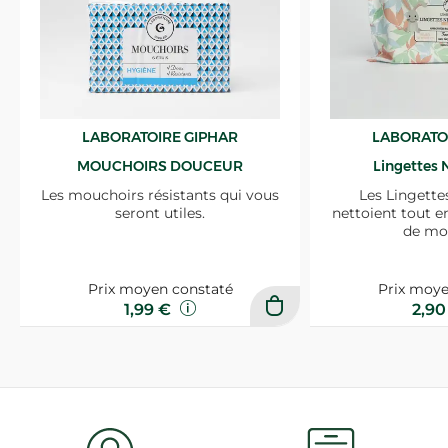
LABORATOIRE GIPHAR
LABORATO
MOUCHOIRS DOUCEUR
Lingettes 
Les mouchoirs résistants qui vous
Les Lingette
seront utiles.
nettoient tout e
de mo
Prix moyen constaté
Prix moye
1,99 €
2,9