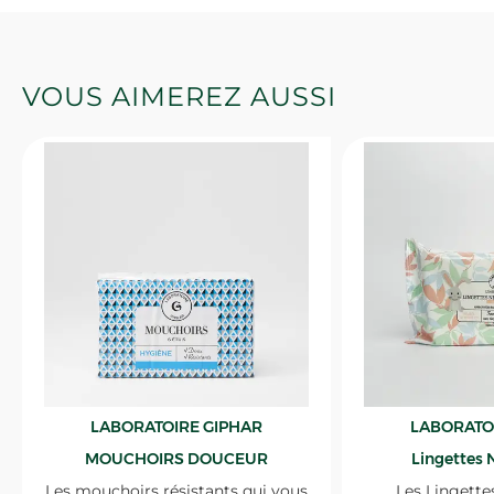
VOUS AIMEREZ AUSSI
LABORATOIRE GIPHAR
LABORATO
MOUCHOIRS DOUCEUR
Lingettes 
Les mouchoirs résistants qui vous
Les Lingette