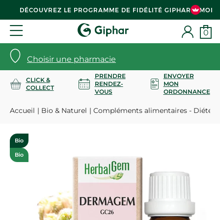
DÉCOUVREZ LE PROGRAMME DE FIDÉLITÉ GIPHAR & MOI
0
Choisir une pharmacie
PRENDRE
ENVOYER
CLICK &
RENDEZ-
MON
COLLECT
VOUS
ORDONNANCE
Accueil
Bio & Naturel
Compléments alimentaires - Diététi
Bio
Bio