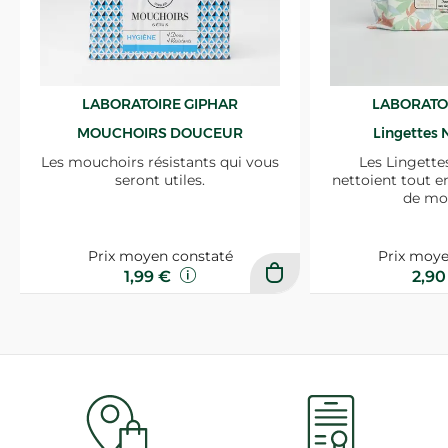
LABORATOIRE GIPHAR
LABORATO
MOUCHOIRS DOUCEUR
Lingettes 
Les mouchoirs résistants qui vous
Les Lingette
seront utiles.
nettoient tout e
de mo
Prix moyen constaté
Prix moye
1,99 €
2,9