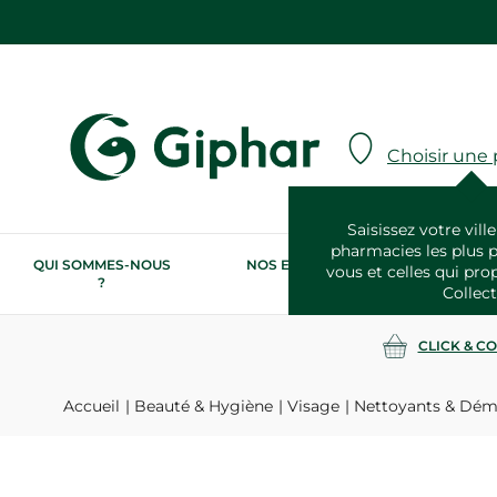
Choisir une
Saisissez votre ville
pharmacies les plus 
QUI SOMMES-NOUS
NOS ENGAGEMENTS
N
vous et celles qui pro
?
RSE
Collect
CLICK & C
Accueil
Beauté & Hygiène
Visage
Nettoyants & Dém