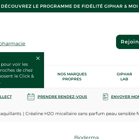
DÉCOUVREZ LE PROGRAMME DE FIDÉLITÉ GIPHAR & MOI
Rejoi
 pharmacie
 pour voir les
proches de chez
OS SERVICES
NOS MARQUES
GIPHAR
posent le Click &
SANTÉ
PROPRES
LAB
.
OLLECT
PRENDRE RENDEZ-VOUS
ENVOYER MO
aquillants
Créaline H2O micellaire sans parfum peau sensible
Marque
Bioderma