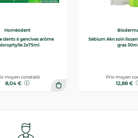
Homéodent
Bioderm
ce dents & gencives arôme
Sébium Akn soin lissant p
lorophylle 2x75ml
gras 30m
ix moyen constaté
Prix moyen co
8,04 €
12,88 €