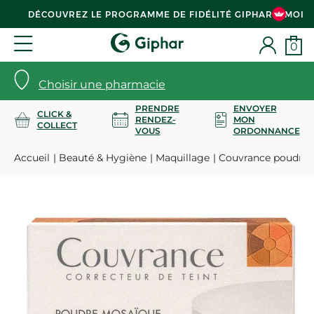
DÉCOUVREZ LE PROGRAMME DE FIDÉLITÉ GIPHAR & MOI
0
Choisir une pharmacie
PRENDRE
ENVOYER
CLICK &
RENDEZ-
MON
COLLECT
VOUS
ORDONNANCE
Accueil
Beauté & Hygiène
Maquillage
Couvrance poudre m