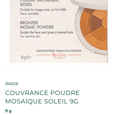
Marque
Avene
COUVRANCE POUDRE
MOSAÏQUE SOLEIL 9G
9 g