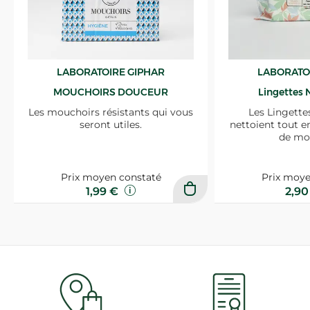
LABORATOIRE GIPHAR
LABORATO
MOUCHOIRS DOUCEUR
Lingettes 
Les mouchoirs résistants qui vous
Les Lingette
seront utiles.
nettoient tout e
de mo
Prix moyen constaté
Prix moye
1,99 €
2,9