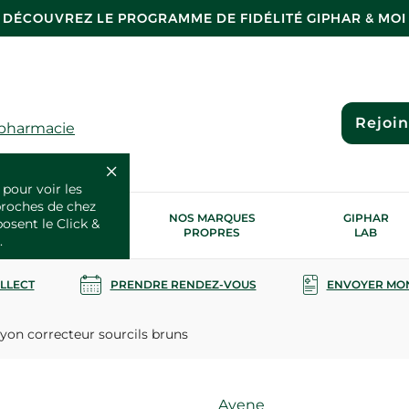
DÉCOUVREZ LE PROGRAMME DE FIDÉLITÉ GIPHAR & MOI
Rejoi
 pharmacie
 pour voir les
proches de chez
OS SERVICES
NOS MARQUES
GIPHAR
posent le Click &
SANTÉ
PROPRES
LAB
.
OLLECT
PRENDRE RENDEZ-VOUS
ENVOYER MO
on correcteur sourcils bruns
Marque
Avene