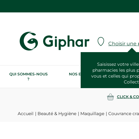
Choisir une
Saisissez votre ville
pharmacies les plus 
QUI SOMMES-NOUS
NOS ENGAGEMENTS
N
vous et celles qui pro
?
RSE
Collect
CLICK & C
Accueil
Beauté & Hygiène
Maquillage
Couvrance cray