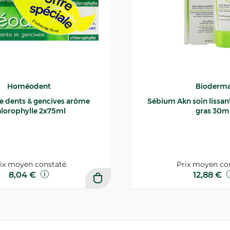
Homéodent
Bioderm
ce dents & gencives arôme
Sébium Akn soin lissant p
lorophylle 2x75ml
gras 30m
ix moyen constaté
Prix moyen co
8,04 €
12,88 €