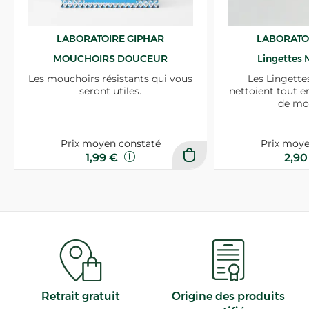
LABORATOIRE GIPHAR
LABORATO
MOUCHOIRS DOUCEUR
Lingettes 
Les mouchoirs résistants qui vous
Les Lingette
seront utiles.
nettoient tout e
de mo
Prix moyen constaté
Prix moye
1,99 €
2,9
Retrait gratuit
Origine des produits