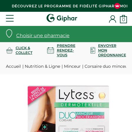
DÉCOUVREZ LE PROGRAMME DE FIDÉLITÉ GIPHAR & MOI
0
Choisir une pharmacie
PRENDRE
ENVOYER
CLICK &
RENDEZ-
MON
COLLECT
VOUS
ORDONNANCE
Accueil
Nutrition & Ligne
Minceur
Corsaire duo minceur 