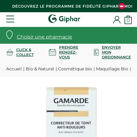
DÉCOUVREZ LE PROGRAMME DE FIDÉLITÉ GIPHAR & MOI
0
Choisir une pharmacie
PRENDRE
ENVOYER
CLICK &
RENDEZ-
MON
COLLECT
VOUS
ORDONNANCE
Accueil
Bio & Naturel
Cosmétique bio
Maquillage Bio
Co