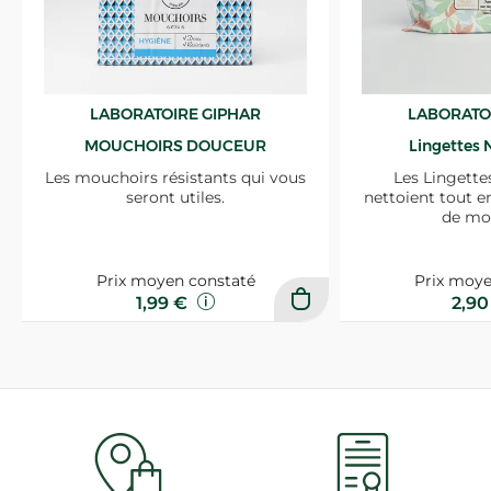
LABORATOIRE GIPHAR
LABORATO
MOUCHOIRS DOUCEUR
Lingettes 
Les mouchoirs résistants qui vous
Les Lingette
seront utiles.
nettoient tout e
de mo
Prix moyen constaté
Prix moye
1,99 €
2,9