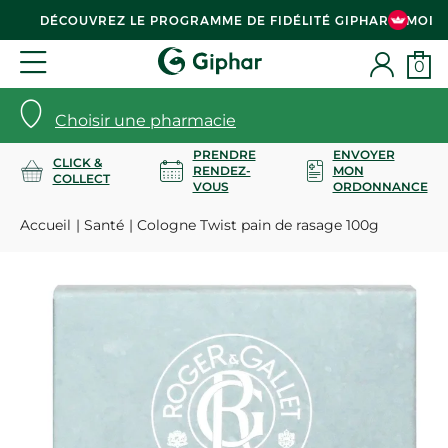
DÉCOUVREZ LE PROGRAMME DE FIDÉLITÉ GIPHAR & MOI
0
Choisir une pharmacie
PRENDRE
ENVOYER
CLICK &
RENDEZ-
MON
COLLECT
VOUS
ORDONNANCE
Accueil
Santé
Cologne Twist pain de rasage 100g