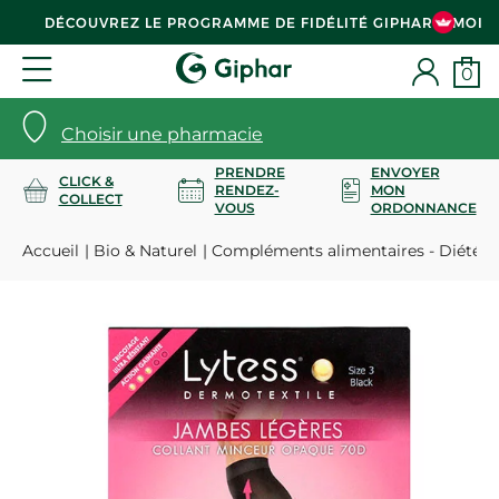
DÉCOUVREZ LE PROGRAMME DE FIDÉLITÉ GIPHAR & MOI
0
Choisir une pharmacie
PRENDRE
ENVOYER
CLICK &
RENDEZ-
MON
COLLECT
VOUS
ORDONNANCE
Accueil
Bio & Naturel
Compléments alimentaires - Diététi