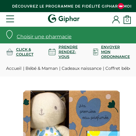
DÉCOUVREZ LE PROGRAMME DE FIDÉLITÉ GIPHAR & MOI
0
Choisir une pharmacie
PRENDRE
ENVOYER
CLICK &
RENDEZ-
MON
COLLECT
VOUS
ORDONNANCE
Accueil
Bébé & Maman
Cadeaux naissance
Coffret bébé p