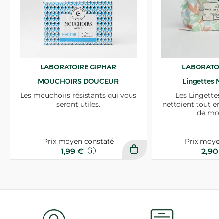
LABORATOIRE GIPHAR
LABORATO
MOUCHOIRS DOUCEUR
Lingettes 
Les mouchoirs résistants qui vous
Les Lingette
seront utiles.
nettoient tout e
de mo
Prix moyen constaté
Prix moye
1,99 €
2,9