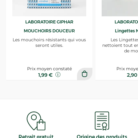
LABORATOIRE GIPHAR
LABORATO
MOUCHOIRS DOUCEUR
Lingettes 
Les mouchoirs résistants qui vous
Les Lingette
seront utiles.
nettoient tout e
de mo
Prix moyen constaté
Prix moye
1,99 €
2,9
Retrait gratuit
Origine des produits