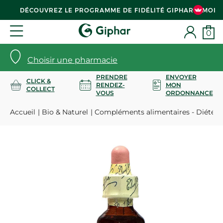
DÉCOUVREZ LE PROGRAMME DE FIDÉLITÉ GIPHAR & MOI
0
Choisir une pharmacie
PRENDRE
ENVOYER
CLICK &
RENDEZ-
MON
COLLECT
VOUS
ORDONNANCE
Accueil
Bio & Naturel
Compléments alimentaires - Diététi