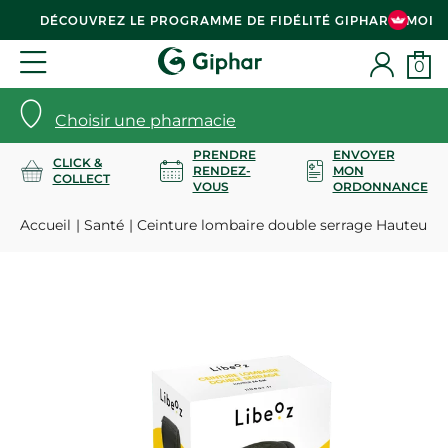
DÉCOUVREZ LE PROGRAMME DE FIDÉLITÉ GIPHAR & MOI
0
Choisir une pharmacie
PRENDRE
ENVOYER
CLICK &
RENDEZ-
MON
COLLECT
VOUS
ORDONNANCE
Accueil
Santé
Ceinture lombaire double serrage Hauteur 26 