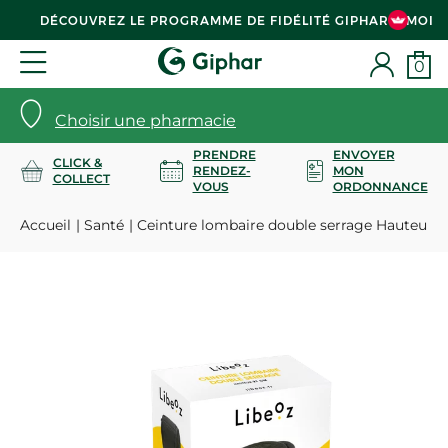
DÉCOUVREZ LE PROGRAMME DE FIDÉLITÉ GIPHAR & MOI
0
Choisir une pharmacie
PRENDRE
ENVOYER
CLICK &
RENDEZ-
MON
COLLECT
VOUS
ORDONNANCE
Accueil
Santé
Ceinture lombaire double serrage Hauteur 21 -