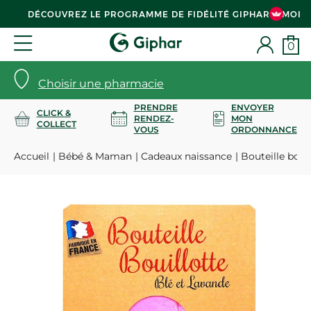
DÉCOUVREZ LE PROGRAMME DE FIDÉLITÉ GIPHAR & MOI
0
Choisir une pharmacie
PRENDRE
ENVOYER
CLICK &
RENDEZ-
MON
COLLECT
VOUS
ORDONNANCE
Accueil
Bébé & Maman
Cadeaux naissance
Bouteille boui