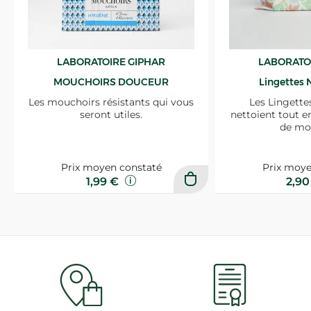
LABORATOIRE GIPHAR
LABORATO
MOUCHOIRS DOUCEUR
Lingettes 
Les mouchoirs résistants qui vous
Les Lingette
seront utiles.
nettoient tout e
de mo
Prix moyen constaté
Prix moye
1,99 €
2,9