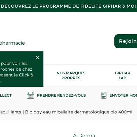
DÉCOUVREZ LE PROGRAMME DE FIDÉLITÉ GIPHAR & MOI
Rejoi
 pharmacie
 pour voir les
proches de chez
OS SERVICES
NOS MARQUES
GIPHAR
posent le Click &
SANTÉ
PROPRES
LAB
.
OLLECT
PRENDRE RENDEZ-VOUS
ENVOYER MO
aquillants
Biology eau micellaire dermatologique bio 400ml
Marque
A-Derma