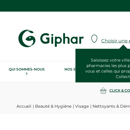
Choisir une
Saisissez votre ville
pharmacies les plus 
QUI SOMMES-NOUS
NOS ENGAGEMENTS
N
vous et celles qui pro
?
RSE
Collect
CLICK & C
Accueil
Beauté & Hygiène
Visage
Nettoyants & Dém