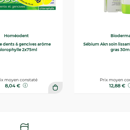
Homéodent
Bioderm
ce dents & gencives arôme
Sébium Akn soin lissant p
lorophylle 2x75ml
gras 30m
ix moyen constaté
Prix moyen co
8,04 €
12,88 €