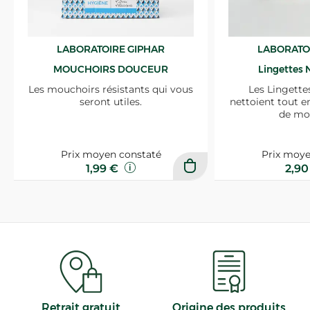
LABORATOIRE GIPHAR
LABORATO
MOUCHOIRS DOUCEUR
Lingettes 
Les mouchoirs résistants qui vous
Les Lingette
seront utiles.
nettoient tout e
de mo
Prix moyen constaté
Prix moye
1,99 €
2,9
Retrait gratuit
Origine des produits