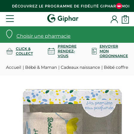
DÉCOUVREZ LE PROGRAMME DE FIDÉLITÉ GIPHAR & MOI
0
Choisir une pharmacie
PRENDRE
ENVOYER
CLICK &
RENDEZ-
MON
COLLECT
VOUS
ORDONNANCE
Accueil
Bébé & Maman
Cadeaux naissance
Bébé coffret t