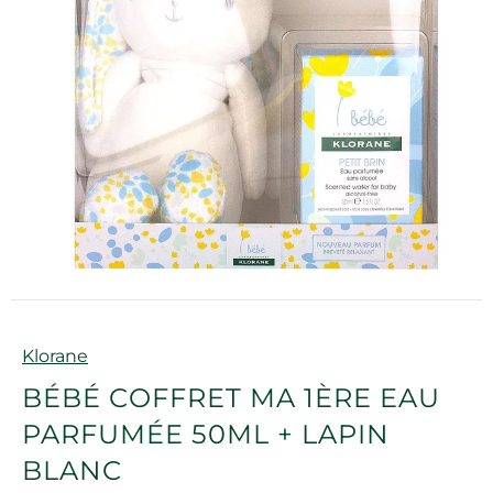
Marque
Klorane
BÉBÉ COFFRET MA 1ÈRE EAU
PARFUMÉE 50ML + LAPIN
BLANC