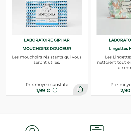
LABORATOIRE GIPHAR
LABORATO
MOUCHOIRS DOUCEUR
Lingettes 
Les mouchoirs résistants qui vous
Les Lingette
seront utiles.
nettoient tout e
de mo
Prix moyen constaté
Prix moye
1,99 €
2,9