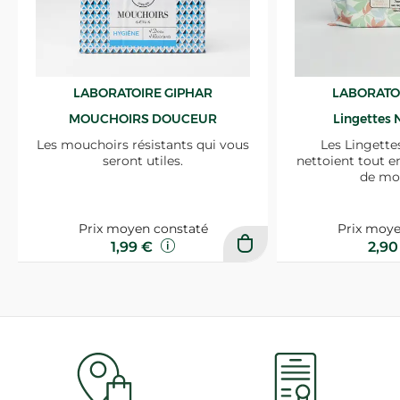
LABORATOIRE GIPHAR
LABORATO
MOUCHOIRS DOUCEUR
Lingettes 
Les mouchoirs résistants qui vous
Les Lingette
seront utiles.
nettoient tout e
de mo
Prix moyen constaté
Prix moye
1,99 €
2,9