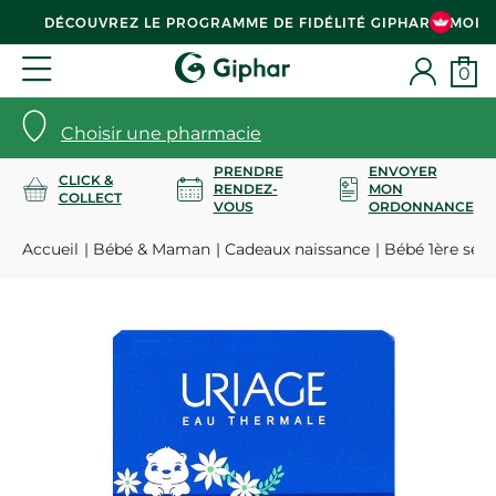
DÉCOUVREZ LE PROGRAMME DE FIDÉLITÉ GIPHAR & MOI
0
Choisir une pharmacie
PRENDRE
ENVOYER
CLICK &
RENDEZ-
MON
COLLECT
VOUS
ORDONNANCE
Accueil
Bébé & Maman
Cadeaux naissance
Bébé 1ère sent