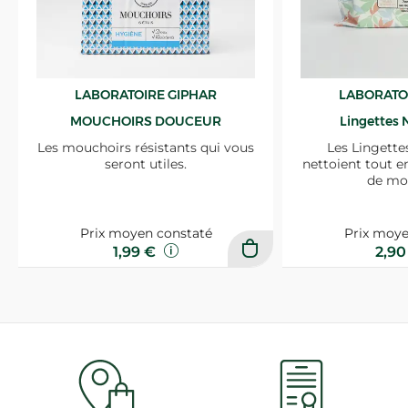
LABORATOIRE GIPHAR
LABORATO
MOUCHOIRS DOUCEUR
Lingettes 
Les mouchoirs résistants qui vous
Les Lingette
seront utiles.
nettoient tout e
de mo
Prix moyen constaté
Prix moye
1,99 €
2,9