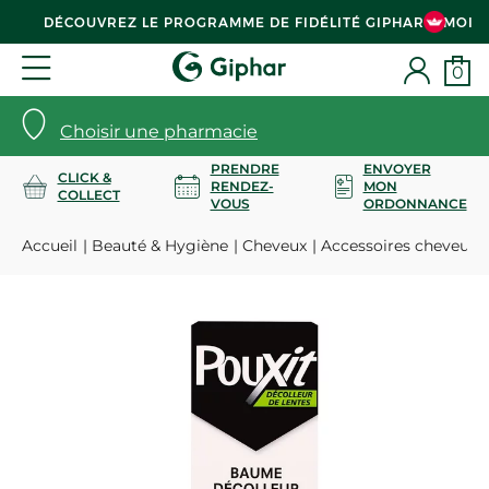
DÉCOUVREZ LE PROGRAMME DE FIDÉLITÉ GIPHAR & MOI
0
Choisir une pharmacie
PRENDRE
ENVOYER
CLICK &
RENDEZ-
MON
COLLECT
VOUS
ORDONNANCE
Accueil
Beauté & Hygiène
Cheveux
Accessoires cheveux