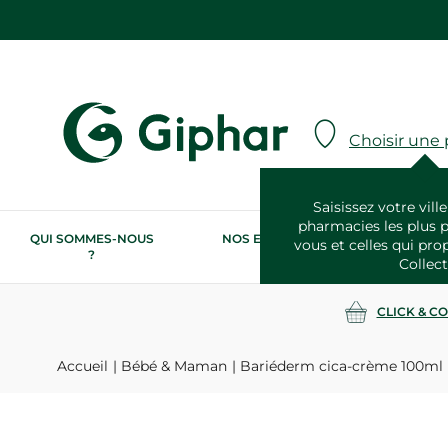
Choisir une
Saisissez votre ville
pharmacies les plus 
QUI SOMMES-NOUS
NOS ENGAGEMENTS
N
vous et celles qui pro
?
RSE
Collect
CLICK & C
Accueil
Bébé & Maman
Bariéderm cica-crème 100ml