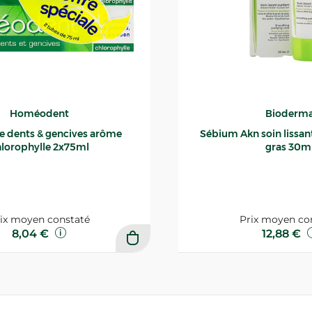
Homéodent
Bioderm
ce dents & gencives arôme
Sébium Akn soin lissant p
lorophylle 2x75ml
gras 30m
ix moyen constaté
Prix moyen co
8,04 €
12,88 €