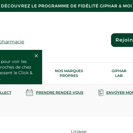
DÉCOUVREZ LE PROGRAMME DE FIDÉLITÉ GIPHAR & MOI
Rejoi
 pharmacie
 pour voir les
proches de chez
OS SERVICES
NOS MARQUES
GIPHAR
posent le Click &
SANTÉ
PROPRES
LAB
.
OLLECT
PRENDRE RENDEZ-VOUS
ENVOYER MO
Marque
Uriage