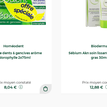
Homéodent
Bioderm
ce dents & gencives arôme
Sébium Akn soin lissant p
lorophylle 2x75ml
gras 30m
ix moyen constaté
Prix moyen co
8,04 €
12,88 €