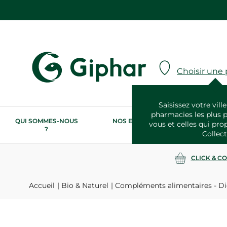
Choisir une
Saisissez votre ville
pharmacies les plus 
QUI SOMMES-NOUS
NOS ENGAGEMENTS
N
vous et celles qui pro
?
RSE
Collect
CLICK & C
Accueil
Bio & Naturel
Compléments alimentaires - Di