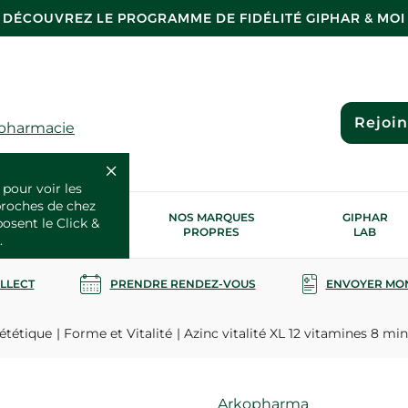
DÉCOUVREZ LE PROGRAMME DE FIDÉLITÉ GIPHAR & MOI
Rejoi
 pharmacie
 pour voir les
proches de chez
OS SERVICES
NOS MARQUES
GIPHAR
posent le Click &
SANTÉ
PROPRES
LAB
.
OLLECT
PRENDRE RENDEZ-VOUS
ENVOYER MO
ététique
Forme et Vitalité
Azinc vitalité XL 12 vitamines 8 min
Marque
Arkopharma