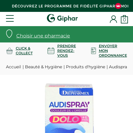
DÉCOUVREZ LE PROGRAMME DE FIDÉLITÉ GIPHAR & MOI
0
Choisir une pharmacie
PRENDRE
ENVOYER
CLICK &
RENDEZ-
MON
COLLECT
VOUS
ORDONNANCE
Accueil
Beauté & Hygiène
Produits d'hygiène
Audispray D