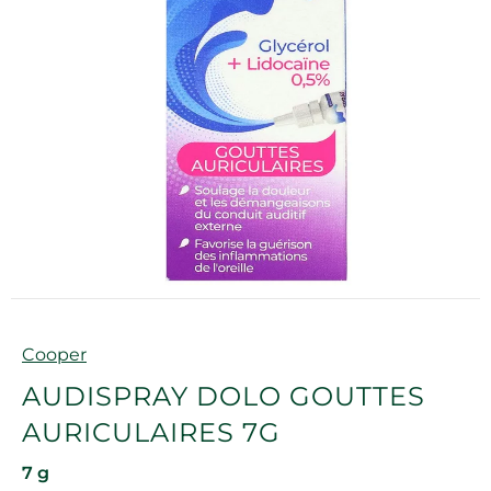
Marque
Cooper
AUDISPRAY DOLO GOUTTES
AURICULAIRES 7G
7 g