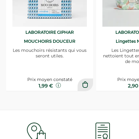
LABORATOIRE GIPHAR
LABORATO
MOUCHOIRS DOUCEUR
Lingettes 
Les mouchoirs résistants qui vous
Les Lingette
seront utiles.
nettoient tout e
de mo
Prix moyen constaté
Prix moye
1,99 €
2,9