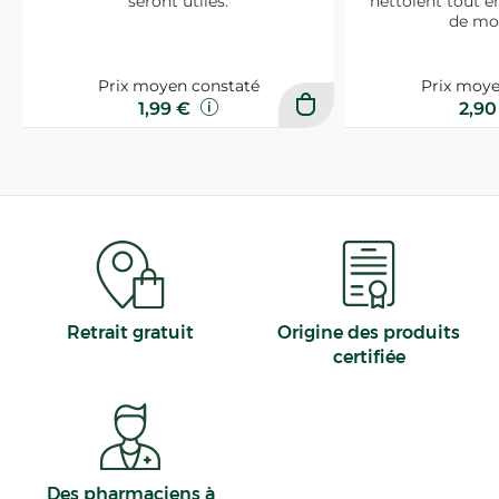
seront utiles.
nettoient tout e
de mo
Prix moyen constaté
Prix moye
1,99 €
2,9
Retrait gratuit
Origine des produits
certifiée
Des pharmaciens à