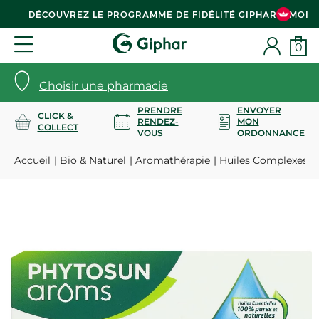
DÉCOUVREZ LE PROGRAMME DE FIDÉLITÉ GIPHAR & MOI
0
Choisir une pharmacie
PRENDRE
ENVOYER
CLICK &
RENDEZ-
MON
COLLECT
VOUS
ORDONNANCE
Accueil
Bio & Naturel
Aromathérapie
Huiles Complexes