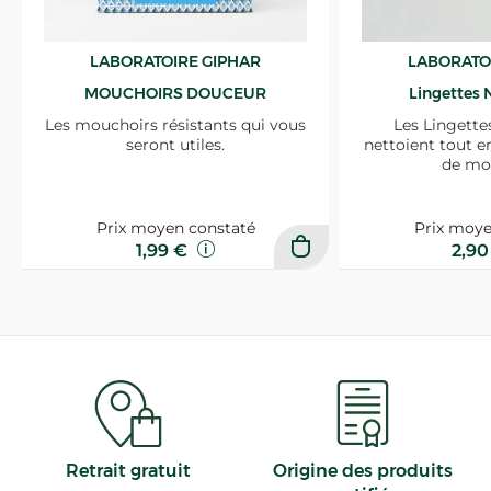
LABORATOIRE GIPHAR
LABORATO
MOUCHOIRS DOUCEUR
Lingettes 
Les mouchoirs résistants qui vous
Les Lingette
seront utiles.
nettoient tout e
de mo
Prix moyen constaté
Prix moye
1,99 €
2,9
Retrait gratuit
Origine des produits