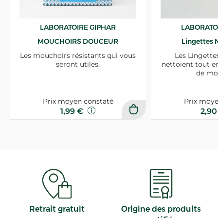
LABORATOIRE GIPHAR
LABORATO
MOUCHOIRS DOUCEUR
Lingettes 
Les mouchoirs résistants qui vous
Les Lingette
seront utiles.
nettoient tout e
de mo
Prix moyen constaté
Prix moye
1,99 €
2,9
Retrait gratuit
Origine des produits