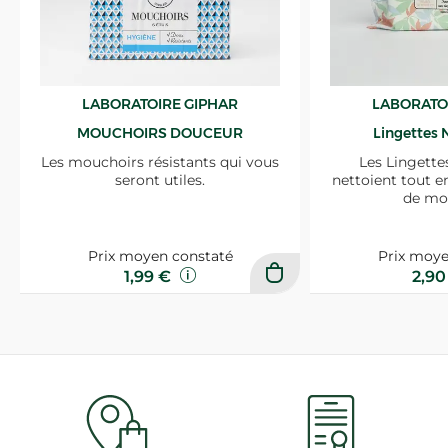
LABORATOIRE GIPHAR
LABORATO
MOUCHOIRS DOUCEUR
Lingettes 
Les mouchoirs résistants qui vous
Les Lingette
seront utiles.
nettoient tout e
de mo
Prix moyen constaté
Prix moye
1,99 €
2,9