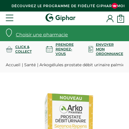
DÉCOUVREZ LE PROGRAMME DE FIDÉLITÉ GIPHAR & MOI
0
Choisir une pharmacie
PRENDRE
ENVOYER
CLICK &
RENDEZ-
MON
COLLECT
VOUS
ORDONNANCE
Accueil
Santé
Arkogélules prostate débit urinaire palmier d