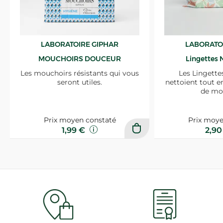
LABORATOIRE GIPHAR
LABORATO
MOUCHOIRS DOUCEUR
Lingettes 
Les mouchoirs résistants qui vous
Les Lingette
seront utiles.
nettoient tout e
de mo
Prix moyen constaté
Prix moye
1,99 €
2,9