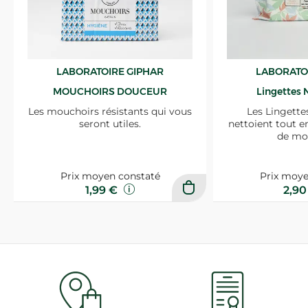
LABORATOIRE GIPHAR
LABORATO
MOUCHOIRS DOUCEUR
Lingettes 
Les mouchoirs résistants qui vous
Les Lingette
seront utiles.
nettoient tout e
de mo
Prix moyen constaté
Prix moye
1,99 €
2,9